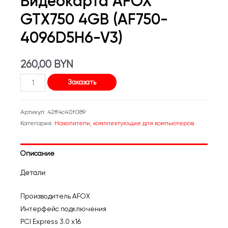
Видеокарта AFOX
GTX750 4GB (AF750-
4096D5H6-V3)
260,00
BYN
Количество
Заказать
товара
Видеокарта
Артикул:
42ff4c40f089
AFOX
Категория:
Накопители, комплектующие для компьютеров
GTX750
4GB
Описание
(AF750-
4096D5H6-
Детали
V3)
Производитель AFOX
Интерфейс подключения
PCI Express 3.0 x16