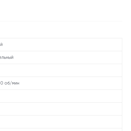
ый
ельный
00 об/мин