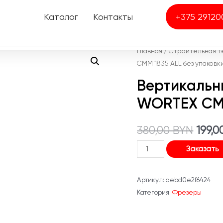
Каталог
Контакты
+375 29120
Главная
/
Строительная т
CMM 1835 ALL без упаковк
Вертикальн
WORTEX CMM
Перв
380,00
BYN
199,
Количество
цена
Заказать
товара
сост
Вертикальны
Артикул:
aebd0e2f6424
фрезер
380,0
Категория:
Фрезеры
кромочный
WORTEX