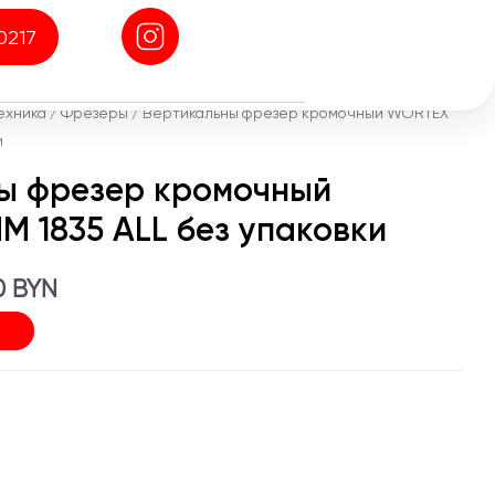
0217
ехника
/
Фрезеры
/ Вертикальны фрезер кромочный WORTEX
и
ы фрезер кромочный
 1835 ALL без упаковки
оначальная
Текущая
00
BYN
цена:
авляла
199,00 BYN.
0 BYN.