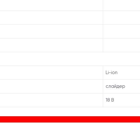
Li-ion
слайдер
18 В