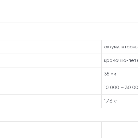
CMM
1835
ALL
без
упаковки
аккумуляторн
кромочно-пет
35 мм
10 000 — 30 0
1.46 кг