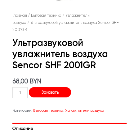
Главная
/
Бытовая техника
/
Увлажнители
воздуха
/ Ультразвуковой увлажнитель воздуха Sencor SHF
2001GR
Ультразвуковой
увлажнитель воздуха
Sencor SHF 2001GR
68,00
BYN
Количество
Заказать
товара
Ультразвуковой
Категории:
Бытовая техника
,
Увлажнители воздуха
увлажнитель
воздуха
Описание
Sencor
SHF