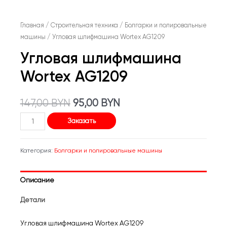
Главная
/
Строительная техника
/
Болгарки и полировальные
машины
/ Угловая шлифмашина Wortex AG1209
Угловая шлифмашина
Wortex AG1209
Первоначальная
Текущая
147,00
BYN
95,00
BYN
Количество
цена
цена:
Заказать
товара
составляла
95,00 BYN.
Угловая
Категория:
Болгарки и полировальные машины
шлифмашина
147,00 BYN.
Wortex
Описание
AG1209
Детали
Угловая шлифмашина Wortex AG1209