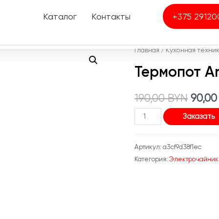
Каталог
Контакты
+375 29120
Главная
/
Кухонная техни
Термопот A
Перв
190,00
BYN
90,0
Количество
цена
Заказать
товара
сост
Термопот
Артикул:
a3cf9d38f1ec
Aresa
190,0
Категория:
Электрочайник
AR-
4002