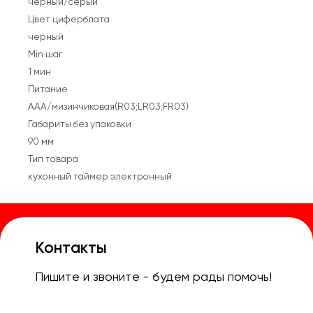
черный/серый
Цвет циферблата
черный
Min шаг
1 мин
Питание
AAA/мизинчиковая(R03;LR03;FR03)
Габариты без упаковки
90 мм
Тип товара
кухонный таймер электронный
Контакты
Пишите и звоните - будем рады помочь!