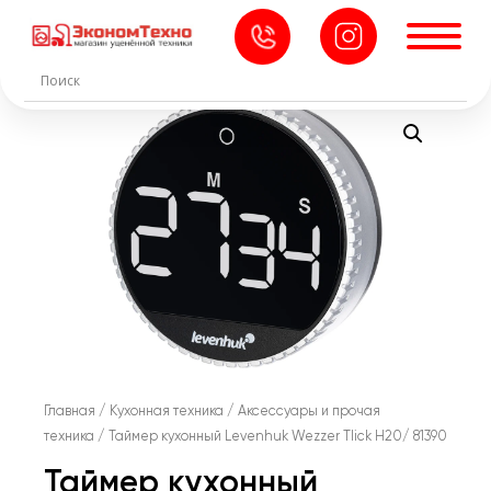
Главная
/
Кухонная техника
/
Аксессуары и прочая
техника
/ Таймер кухонный Levenhuk Wezzer Tlick H20/ 81390
Таймер кухонный