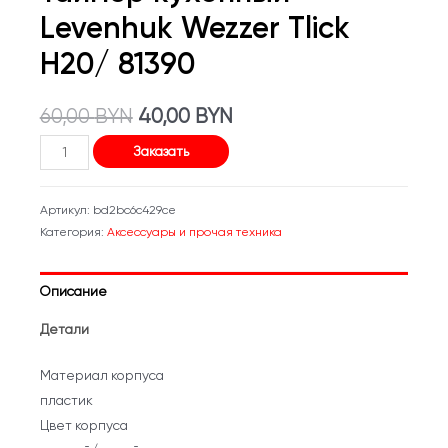
Levenhuk Wezzer Tlick
H20/ 81390
Первоначальная
Текущая
60,00
BYN
40,00
BYN
Количество
цена
цена:
Заказать
товара
составляла
40,00 BYN.
Таймер
Артикул:
bd2bc6c429ce
кухонный
60,00 BYN.
Категория:
Аксессуары и прочая техника
Levenhuk
Wezzer
Описание
Tlick
H20/
Детали
81390
Материал корпуса
пластик
Цвет корпуса