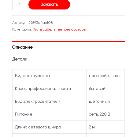
Количество
цена
цена:
Заказать
товара
составляла
90,00 BYN.
Сабельная
Артикул:
29893e4a6108
пила
144,00 BYN.
Категория:
Пилы сабельные, реноваторы
WORTEX
SR
Описание
1018
E
Детали
Вид инструмента
пила сабельная
Класс профессиональности
бытовой
Вид электродвигателя
щеточный
Питание
сеть, 220 В
Длина сетевого шнура
2 м