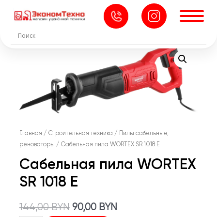
Главная
/
Строительная техника
/
Пилы сабельные,
реноваторы
/ Сабельная пила WORTEX SR 1018 E
Сабельная пила WORTEX
SR 1018 E
Первоначальная
Текущая
144,00
BYN
90,00
BYN