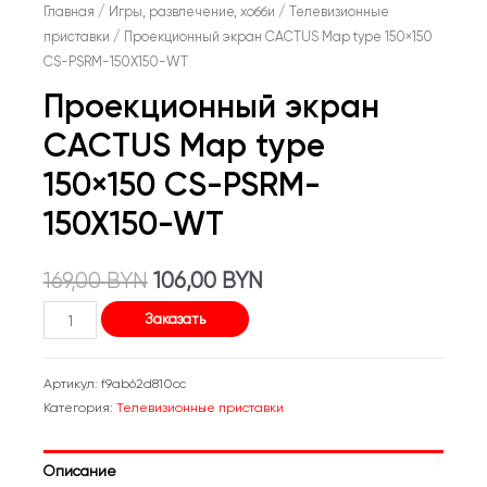
Главная
/
Игры, развлечение, хобби
/
Телевизионные
приставки
/ Проекционный экран CACTUS Map type 150×150
CS-PSRM-150X150-WT
Проекционный экран
CACTUS Map type
150×150 CS-PSRM-
150X150-WT
Первоначальная
Текущая
169,00
BYN
106,00
BYN
Количество
цена
цена:
Заказать
товара
составляла
106,00 BYN.
Проекционный
Артикул:
f9ab62d810cc
экран
169,00 BYN.
Категория:
Телевизионные приставки
CACTUS
Map
Описание
type