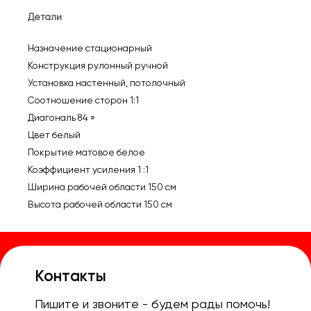
150x150
Детали
CS-
PSRM-
Назначение стационарный
150X150-
Конструкция рулонный ручной
WT
Установка настенный, потолочный
Соотношение сторон 1:1
Диагональ 84 »
Цвет белый
Покрытие матовое белое
Коэффициент усиления 1 :1
Ширина рабочей области 150 см
Высота рабочей области 150 см
Контакты
Пишите и звоните - будем рады помочь!