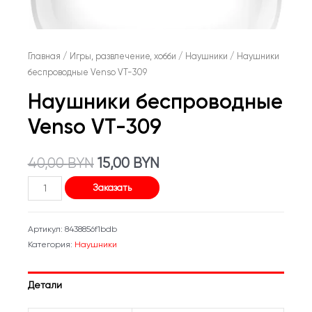
Главная
/
Игры, развлечение, хобби
/
Наушники
/ Наушники
беспроводные Venso VT-309
Наушники беспроводные
Venso VT-309
Первоначальная
Текущая
40,00
BYN
15,00
BYN
Количество
цена
цена:
Заказать
товара
составляла
15,00 BYN.
Наушники
Артикул:
8438856f1bdb
беспроводные
40,00 BYN.
Категория:
Наушники
Venso
VT-
Детали
309