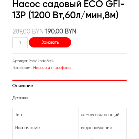
Насос садовый ECO GFI-
13P (1200 Вт,60л/мин,8м)
Первоначальная
Текущая
289,00
BYN
190,00
BYN
Количество
цена
цена:
Заказать
товара
составляла
190,00 BYN.
Насос
Артикул:
9cee26de3cf4
садовый
289,00 BYN.
Категория:
Насосы и гидрофоры
ECO
GFI-
Описание
13P
(1200
Детали
Вт,60л/
мин,8м)
Тип
самовсасывающий
Назначение
водоснабжение