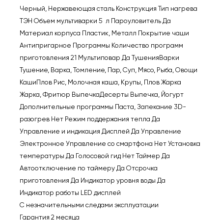
Черный, Нержавеющая сталь Конструкция Тип нагрева
ТЭН Объем мультиварки 5 л Пароуловитель Да
Материал корпуса Пластик, Металл Покрытие чаши
Антипригарное Программы Количество программ
приготовления 21 Мультиповар Да ТушенияВарки
Тушение, Варка, Томление, Пар, Суп, Мясо, Рыба, Овощи
КашиПлов Рис, Молочная каша, Крупы, Плов Жарка
Жарка, Фритюр ВыпечкаДесерты Выпечка, Йогурт
Дополнительные программы Паста, Запекание 3D-
разогрев Нет Режим поддержания тепла Да
Управление и индикация Дисплей Да Управление
Электронное Управление со смартфона Нет Установка
температуры Да Голосовой гид Нет Таймер Да
Автоотключение по таймеру Да Отсрочка
приготовления Да Индикатор уровня воды Да
Индикатор работы LED дисплей
С незначительными следами эксплуатации
Гарантия 2 месяца