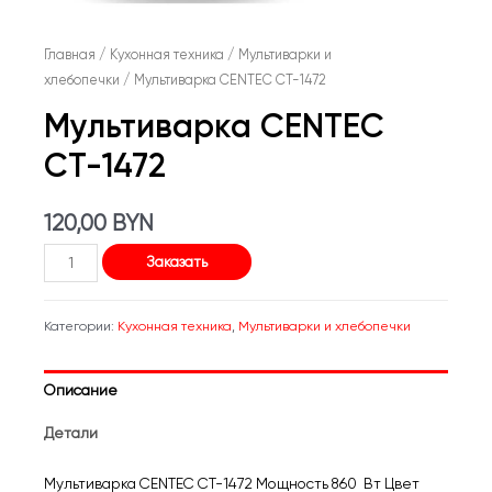
Главная
/
Кухонная техника
/
Мультиварки и
хлебопечки
/ Мультиварка CENTEC CT-1472
Мультиварка CENTEC
CT-1472
120,00
BYN
Количество
Заказать
товара
Мультиварка
Категории:
Кухонная техника
,
Мультиварки и хлебопечки
CENTEC
CT-
Описание
1472
Детали
Мультиварка CENTEC CT-1472 Мощность 860 Вт Цвет