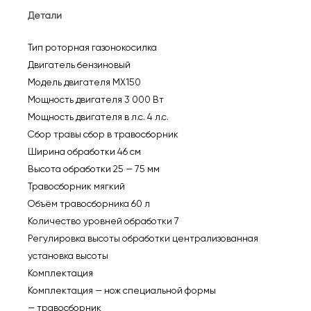
несамоходная
Детали
(2900Вт,
4л.с)
Тип роторная газонокосилка
уцененный
Двигатель бензиновый
(0003329480)
Модель двигателя MX150
Мощность двигателя 3 000 Вт
Мощность двигателя в л.с. 4 л.с.
Сбор травы сбор в травосборник
Ширина обработки 46 см
Высота обработки 25 — 75 мм
Травосборник мягкий
Объём травосборника 60 л
Количество уровней обработки 7
Регулировка высоты обработки централизованная
установка выcоты
Комплектация
Комплектация — нож специальной формы
— травосборник