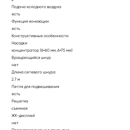
Подача холодного воздуха
есть
Функция ионизации
есть
Конструктивные особенности
Насадки
концентратор (6×60 мм, 6×75 мм)
Вращающийся шнур
нет
Длина сетевого шнура
2.7 м
Петля для подвешивания
есть
Решетка
съемная
ЖК-дисплей
нет