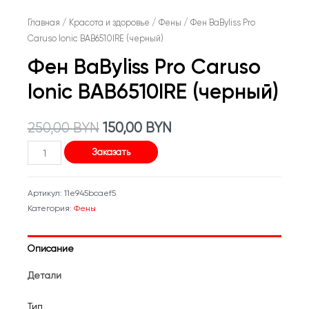
Главная
/
Красота и здоровье
/
Фены
/ Фен BaByliss Pro
Caruso Ionic BAB6510IRE (черный)
Фен BaByliss Pro Caruso
Ionic BAB6510IRE (черный)
Первоначальная
Текущая
250,00
BYN
150,00
BYN
Количество
цена
цена:
Заказать
товара
составляла
150,00 BYN.
Фен
Артикул:
11e945bcaef5
BaByliss
250,00 BYN.
Категория:
Фены
Pro
Caruso
Описание
Ionic
BAB6510IRE
Детали
(черный)
Тип