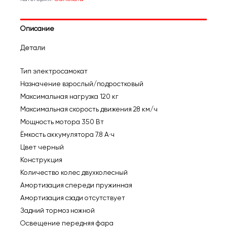
Indigo
MAX
Описание
(29
км/
Детали
ч,350
Вт,
Тип электросамокат
нагрузка:
Назначение взрослый/подростковый
120
Максимальная нагрузка 120 кг
кг)
Максимальная скорость движения 28 км/ч
Мощность мотора 350 Вт
Ёмкость аккумулятора 7.8 А·ч
Цвет черный
Конструкция
Количество колес двухколесный
Амортизация спереди пружинная
Амортизация сзади отсутствует
Задний тормоз ножной
Освещение передняя фара