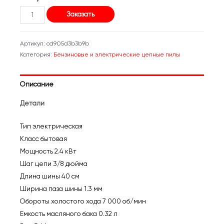
Количество
Заказать
товара
Электропила
Артикул:
cd905d3b3b9b
цепная
Категория:
Бензиновые и электрические цепные пилы
Hyundai
LXE
Описание
2416SD
Детали
Тип электрическая
Класс бытовая
Мощность 2.4 кВт
Шаг цепи 3/8 дюйма
Длина шины 40 см
Ширина паза шины 1.3 мм
Обороты холостого хода 7 000 об/мин
Емкость масляного бака 0.32 л