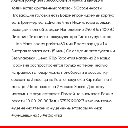
бритья роторная Способ бритья сухое и влажное
Количество бритвенных головок 3 Особенности
Плавающие головки есть Водонепроницаемый корпус
есть Триммер есть Дисплей нет Индикаторы зарядки,
разрядки, полной зарядки Напряжение 240 В (от 100 В.)
Питание Питание от аккумулятора Тип аккумулятора
Li-ion Макс. время работы 60 мин Время зарядки 1 ч
Быстрая зарядка есть (5 мин.) Со следами эксплуатации.
Без упаковки . Цена 170р Гарантия магазина 2 месяца
Гарантия распространятся только на техническую
исправность. Товар можно приобрести в рассрочку
сроком на 3 месяца по Карте покупок и Картаfan, на 8
месяцев Черепаха и на 2 месяца Халва. Доставку
магазин не осуществляет. Почтой не высылает. Режим
работы 10.00-20.00 Тел. +375291200217 #экономтехно
#уцененнаятехника #уцененныетовары #минск
#Кунцевщина35 #etбритва