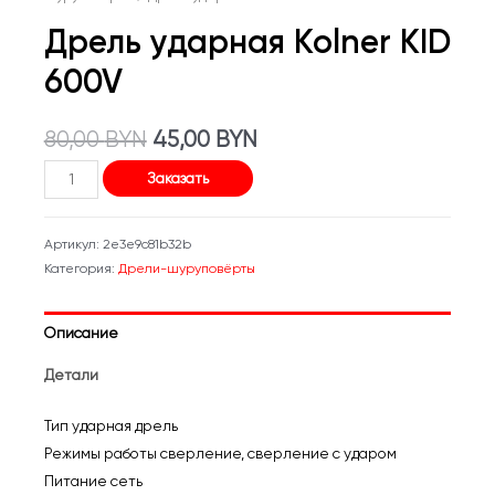
Дрель ударная Kolner KID
600V
Первоначальная
Текущая
80,00
BYN
45,00
BYN
Количество
цена
цена:
Заказать
товара
составляла
45,00 BYN.
Дрель
Артикул:
2e3e9c81b32b
ударная
80,00 BYN.
Категория:
Дрели-шуруповёрты
Kolner
KID
Описание
600V
Детали
Тип ударная дрель
Режимы работы сверление, сверление с ударом
Питание сеть