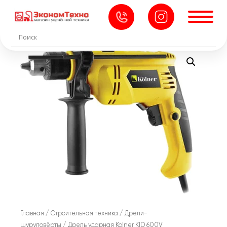
Главная
/
Строительная техника
/
Дрели-
шуруповёрты
/ Дрель ударная Kolner KID 600V