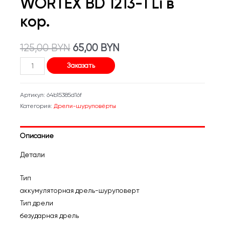
WORTEX BD 1213-1 Li в
кор.
Первоначальная
Текущая
125,00
BYN
65,00
BYN
Количество
цена
цена:
Заказать
товара
составляла
65,00 BYN.
Дрель-
Артикул:
64b15385d16f
шуруповерт
125,00 BYN.
Категория:
Дрели-шуруповёрты
WORTEX
BD
Описание
1213-
1
Детали
Li
в
Тип
кор.
аккумуляторная дрель-шуруповерт
Тип дрели
безударная дрель