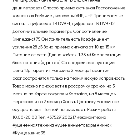
06
дециметровая Способ приема активная Расположение
комнатная Рабочие диапазоны VHF, UHF Принимаемые
сигналы цифровое ТВ DVB-T, цифровое ТВ DVB-T2
Дополнительные параметры Сопротивление
(импеданс) 75 Ом Усилитель есть Коэффициент
усиления 28 дБ Зона приема сигнала от 10 до 15 км
Питание от сети (Длина кабеля: 1.35 м) Комплектация
блок питания (адаптер) Со следами эксплуатации .
Цена 18р Гарантия магазина 2 месяца Гарантия
распространятся только на техническую исправность.
Товар можно приобрести в рассрочку сроком на 3
месяца по Карте покупок и Картаfan, на 8 месяцев
Черепаха и на 2 месяца Халва. Доставку магазин не
осуществляет. Почтой не высылает. Режим работы
10.00-20.00 Тел. +375291200217 #экономтехно
#уцененнаятехника #уцененныетовары #минск
#Кунцевщина35