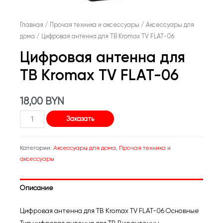
Главная
/
Прочая техника и аксессуары
/
Аксессуары для
дома
/ Цифровая антенна для ТВ Kromax TV FLAT-06
Цифровая антенна для
ТВ Kromax TV FLAT-06
18,00
BYN
Количество
Заказать
товара
Цифровая
Категории:
Аксессуары для дома
,
Прочая техника и
антенна
аксессуары
для
ТВ
Описание
Kromax
TV
Цифровая антенна для ТВ Kromax TV FLAT-06 Основные
FLAT-
Тип цифровая антенна для ТВ Вид антенны