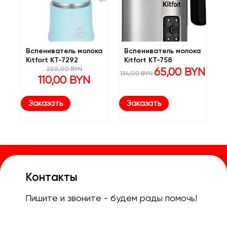
Вспениватель молока
Вспениватель молока
Kitfort KT-7292
Kitfort KT-758
Первоначальная
Первоначальная
Текуща
220,00
BYN
65,00
BYN
134,00
BYN
цена
Текущая
цена
цена:
110,00
BYN
составляла
цена:
составляла
65,00 B
220,00 BYN.
110,00 BYN.
134,00 BYN.
Заказать
Заказать
Контакты
Пишите и звоните - будем рады помочь!