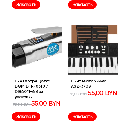
80,00 BYN.
Заказать
Заказать
Пневмотрещотка
Синтезатор Aiwa
DGM DTR-0310 /
ASZ-370B
DG4011-6 без
Первоначальная
Текуща
55,00
BYN
85,00
BYN
цена
цена:
упаковки
составляла
55,00 B
Первоначальная
Текущая
55,00
BYN
95,00
BYN
85,00 BYN.
цена
цена:
составляла
55,00 BYN.
95,00 BYN.
Заказать
Заказать