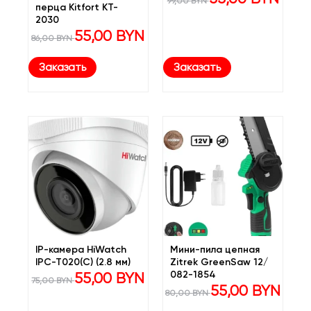
99,00
BYN
цена
цена:
перца Kitfort KT-
составляла
55,00 B
2030
99,00 BYN.
Первоначальная
Текущая
55,00
BYN
86,00
BYN
цена
цена:
составляла
55,00 BYN.
86,00 BYN.
Заказать
Заказать
IP-камера HiWatch
Мини-пила цепная
IPC-T020(C) (2.8 мм)
Zitrek GreenSaw 12/
Первоначальная
Текущая
082-1854
55,00
BYN
75,00
BYN
цена
цена:
Первоначальная
Текуща
55,00
BYN
80,00
BYN
составляла
55,00 BYN.
цена
цена:
75,00 BYN.
составляла
55,00 B