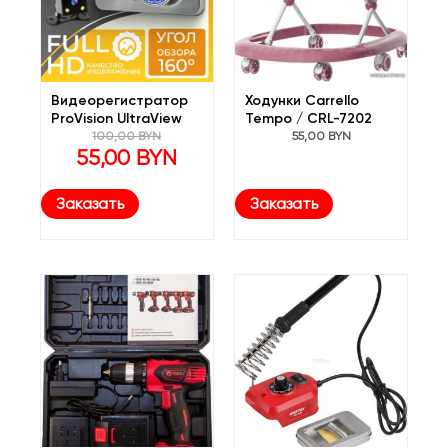
Видеорегистратор
Ходунки Carrello
ProVision UltraView
Tempo / CRL-7202
Первоначальная
100,00
BYN
55,00
BYN
цена
Текущая
55,00
BYN
составляла
цена:
100,00 BYN.
55,00 BYN.
Заказать
Заказать